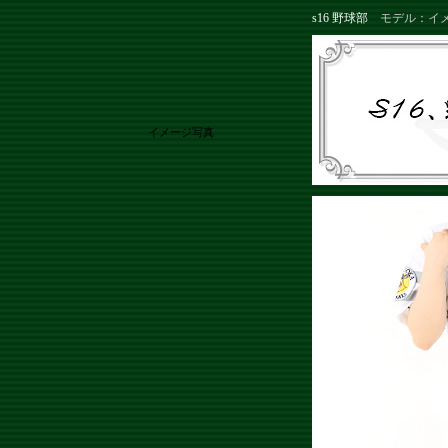
s16 野球部
モデル：イ
イメージ写真