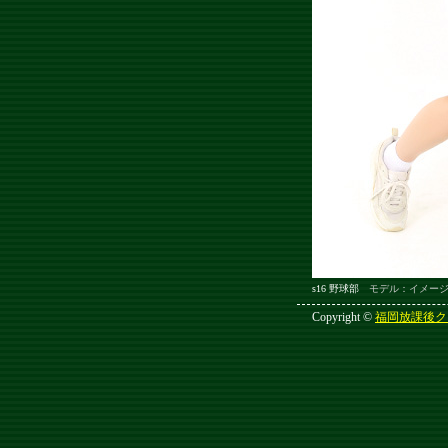
s16 野球部
モデル：イメー
Copyright ©
福岡放課後ク