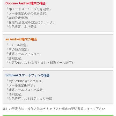
Docomo Android端末の場合
「spモードメールアプリを起動」
「メール設定のその他を選択」
「詳細設定/解除」
「受信/拒否設定を設定にチェック」
「受信設定」より登録
au Android端末の場合
「Eメール設定」
「その他の設定」
「迷惑メールフィルター」
「詳細設定」
「指定受信リスト(なりすまし・転送メール許可)」
Softbankスマートフォンの場合
「My SoftBankにアクセス」
「メール設定(MMS)」
「迷惑メールブロック設定」
「個別設定」
「受信許可リスト設定」より登録
詳しい設定方法・操作方法は各キャリアや端末の説明書等に従って下さい