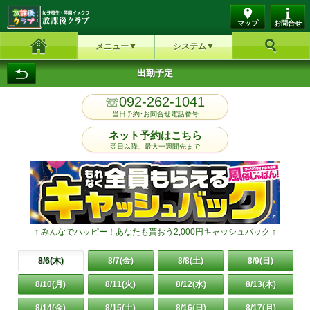
マップ
お問合せ
メニュー
システム
ホーム
お好み検索
出勤予定
☏092-262-1041
当日予約･お問合せ電話番号
ネット予約はこちら
翌日以降、最大一週間先まで
↑ みんなでハッピー！あなたも貰おう2,000円キャッシュバック ↑
8/6(木)
8/7(金)
8/8(土)
8/9(日)
8/10(月)
8/11(火)
8/12(水)
8/13(木)
8/14(金)
8/15(土)
8/16(日)
8/17(月)