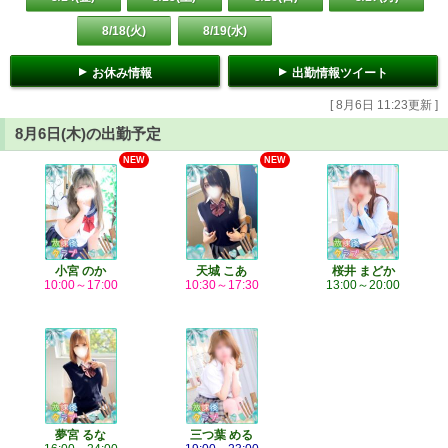
8/18(火)
8/19(水)
お休み情報
出勤情報ツイート
[ 8月6日 11:23更新 ]
8月6日(木)の出勤予定
NEW
NEW
小宮 のか
天城 こあ
桜井 まどか
10:00～17:00
10:30～17:30
13:00～20:00
夢宮 るな
三つ葉 める